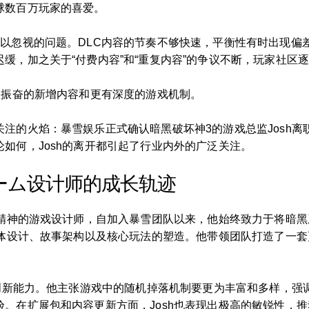
球数百万玩家的喜爱。
难以忽视的问题。DLC内容的节奏不够快速，平衡性有时出现偏
缓，加之关于“付费内容”和“重复内容”的争议不断，玩家社区
人振奋的新增内容和更有深度的游戏机制。
注的火焰：暴雪娱乐正式确认暗黑破坏神3的游戏总监Josh
如何，Josh的离开都引起了行业内外的广泛关注。
ゲーム设计师的成长轨迹
新精神的游戏设计师，自加入暴雪团队以来，他始终致力于将暗
整体设计、故事架构以及核心玩法的塑造。他带领团队打造了一
的创新能力。他主张游戏中的随机掉落机制要更为丰富和多样，
在扩展包和内容更新方面，Josh也表现出极高的敏锐性，推动了